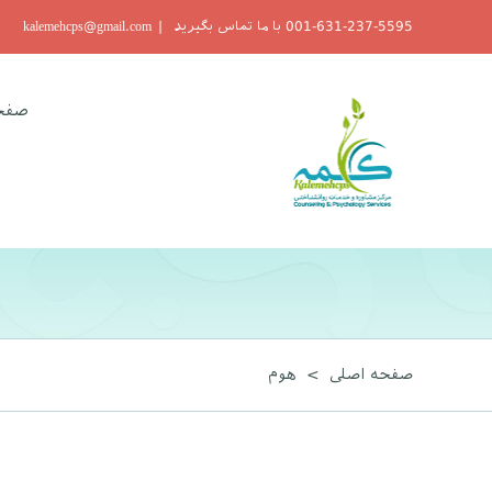
Ski
001-631-237-5595 با ما تماس بگیرید
|
kalemehcps@gmail.com
t
conten
صفح
صفحه اصلی
>
هوم