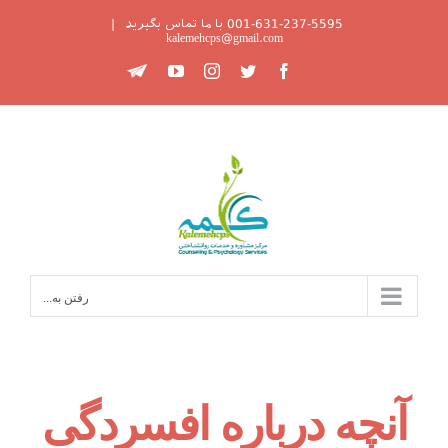
Ski
001-631-237-5595 با ما تماس بگیرید
|
t
kalemehcps@gmail.com
conten
Telegram
YouTube
Instagram
Twitter
Facebook
رفتن به...
آنچه درباره افسردگی